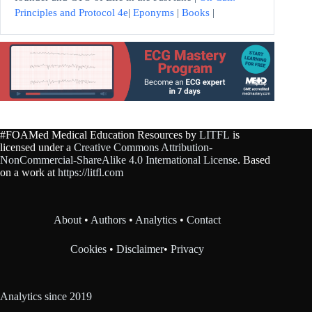
Principles and Protocol 4e
|
Eponyms
|
Books
|
#FOAMed Medical Education Resources by
LITFL
is
licensed under a
Creative Commons Attribution-
NonCommercial-ShareAlike 4.0 International License
. Based
on a work at
https://litfl.com
About
•
Authors
•
Analytics
•
Contact
Cookies
•
Disclaimer
•
Privacy
Analytics since 2019