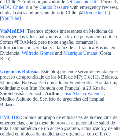
de Chile // Equipo organizador de
@ConceptosUC
. Formerly
MDU Chile
: run by
Carlos Basaure
with emergency reviews,
clinical cases and presentations in Chile [@
UrgenciaUC
]
[
YouTube
]
ViaMedEM
: Traemos tópicos interesantes en Medicina de
Emergencias y los analizamos a la luz de pensamiento crítico.
Somos #FOAMed, pero no se engañe, tomamos la
información con seriedad y a la luz de la Práctica Basada en
Evidencia.
Wilfredo Gómez
and
Manrique Umana
(Costa
Rica).
Urgencias Bidasoa
: Este blog pretende servir de ayuda en el
proceso de aprendizaje de los MIR de MFyC del H. Bidasoa.
El hospital Bidasoa está ubicado en Fuenterrabia-Hondarribi,
colindante con Irún (frontera con Francia), a 23 Km de
SanSebastián-Donosti.
Author
:
Josu Abecia Valencia
;
Medico Adjunto del Servicio de urgencias del hospital
Bidasoa
EMCORI
: Somos un grupo de entusiastas de la medicina de
emergencias, con la meta de proveer al personal de salud de
toda Latinoamérica de un acceso gratuito, actualizado y de alta
calidad en tópicos de medicina de urgencias, con el fin de