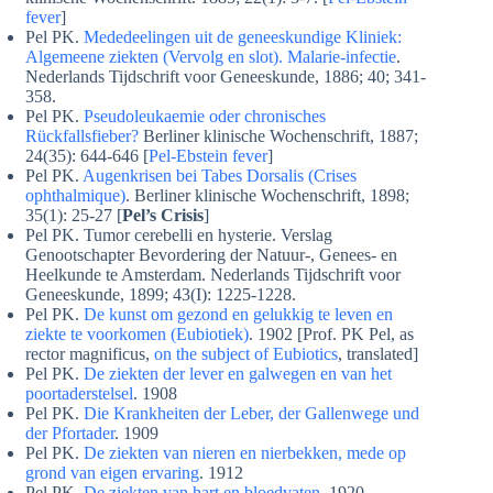
fever
]
Pel PK.
Mededeelingen uit de geneeskundige Kliniek:
Algemeene ziekten (Vervolg en slot). Malarie-infectie
.
Nederlands Tijdschrift voor Geneeskunde, 1886; 40; 341-
358.
Pel PK.
Pseudoleukaemie oder chronisches
Rückfallsfieber?
Berliner klinische Wochenschrift, 1887;
24(35): 644-646 [
Pel-Ebstein fever
]
Pel PK.
Augenkrisen bei Tabes Dorsalis (Crises
ophthalmique)
. Berliner klinische Wochenschrift, 1898;
35(1): 25-27 [
Pel’s Crisis
]
Pel PK. Tumor cerebelli en hysterie. Verslag
Genootschapter Bevordering der Natuur-, Genees- en
Heelkunde te Amsterdam. Nederlands Tijdschrift voor
Geneeskunde, 1899; 43(I): 1225-1228.
Pel PK.
De kunst om gezond en gelukkig te leven en
ziekte te voorkomen (Eubiotiek)
. 1902 [Prof. PK Pel, as
rector magnificus,
on the subject of Eubiotics
, translated]
Pel PK.
De ziekten der lever en galwegen en van het
poortaderstelsel
. 1908
Pel PK.
Die Krankheiten der Leber, der Gallenwege und
der Pfortader
. 1909
Pel PK.
De ziekten van nieren en nierbekken, mede op
grond van eigen ervaring
. 1912
Pel PK.
De ziekten van hart en bloedvaten
. 1920