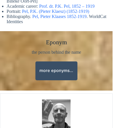
Bineke Oort-Pel]
Academic career:
Prof. dr. P.K. Pel, 1852 – 1919
Portrait:
Pel, P.K. (Pieter Klaesz) (1852-1919)
Bibliography.
Pel, Pieter Klaases 1852-1919
. WorldCat
Identities
Eponym
the person behind the name
more eponyms…