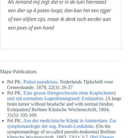
Als iemand mij zegt dat er in de tuin hiernaast
een dier op 4 poten loopt, dan kan het een tijger
of een olifant zijn, maar ik denk toch eerder aan
een poes of een hond
Major Publications
Pel PK.
Pulsus paradoxus
. Nederlands Tijdschrift voor
Geneeskunde. 1878; 22(3): 29-37
Pel PK.
Eine grosse Hirngeschwulst ohne Kopfschmerz
und mit normalem Augenhintergrund; Extirpation
. [A large
brain tumor without headache and with normal fundus;
Extirpation] Berliner Klinische Wochenschrift, 1894;
31(5): 105-109.
Pel PK.
Aus der medicinische Klinik in Amsterdam. Zur
symptomatologie der sog. Pseudo-Leukämie
. [On the
symptomatology of so-called pseudo-leukemia] Berliner
klinische Wochenschrift. 1885; 22(1): 3-7. [
Pel-Ebstein