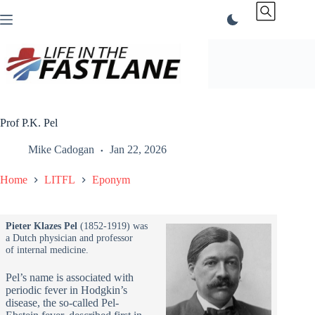
Skip
to
content
Prof P.K. Pel
Mike Cadogan
Jan 22, 2026
Home
LITFL
Eponym
Pieter Klazes Pel
(1852-1919) was
a Dutch physician and professor
of internal medicine.
Pel’s name is associated with
periodic fever in Hodgkin’s
disease, the so-called Pel-